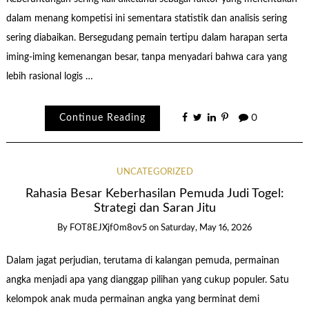
dalam menang kompetisi ini sementara statistik dan analisis sering
sering diabaikan. Bersegudang pemain tertipu dalam harapan serta
iming-iming kemenangan besar, tanpa menyadari bahwa cara yang
lebih rasional logis …
Continue Reading
0
UNCATEGORIZED
Rahasia Besar Keberhasilan Pemuda Judi Togel:
Strategi dan Saran Jitu
By
FOT8EJXjf0m8ov5
on
Saturday, May 16, 2026
Dalam jagat perjudian, terutama di kalangan pemuda, permainan
angka menjadi apa yang dianggap pilihan yang cukup populer. Satu
kelompok anak muda permainan angka yang berminat demi