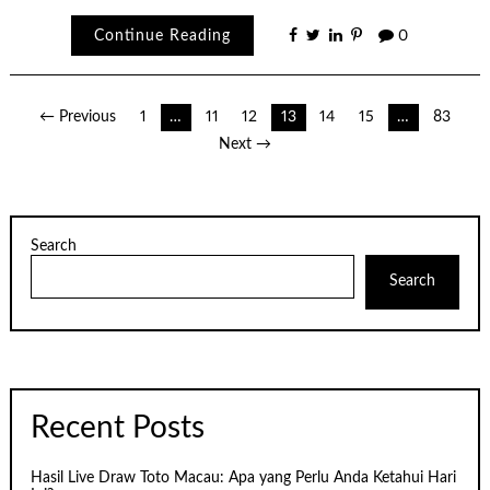
Continue Reading
0
Posts
← Previous
1
…
11
12
13
14
15
…
83
Next →
pagination
Search
Search
Recent Posts
Hasil Live Draw Toto Macau: Apa yang Perlu Anda Ketahui Hari