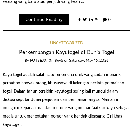
seorang yang baru atau penjudi yang telah …
Continue Reading
0
UNCATEGORIZED
Perkembangan Kayutogel di Dunia Togel
By
FOT8EJXjf0m8ov5
on
Saturday, May 16, 2026
Kayu togel adalah salah satu fenomena unik yang sudah menarik
perhatian banyak orang, khususnya di kalangan pecinta permainan
togel. Dalam tahun terakhir, kayutogel sering kali muncul dalam
diskusi seputar dunia perjudian dan permainan angka. Nama ini
mengacu kepada cara atau metode yang memanfaatkan kayu sebagai
media untuk menentukan nomor yang hendak dipasang. Ciri khas
kayutogel …