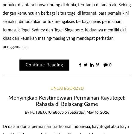
populer di antara banyak orang di dunia, terutama di tanah air. Seiring
dengan kemunculan berbagai situs togel di internet, para pemain kini
semakin dimudahkan untuk mengakses berbagai jenis permainan,
termasuk Togel Sydney dan Togel Singapore. Keduanya memiliki ciri
khas dan keunikan masing-masing yang mendapat perhatian
penggemar …
Continue Reading
0
UNCATEGORIZED
Menyingkap Keistimewaan Permainan Kayutogel:
Rahasia di Belakang Game
By
FOT8EJXjf0m8ov5
on
Saturday, May 16, 2026
Di dalam dunia permainan tradisional Indonesia, kayutogel atau kayu