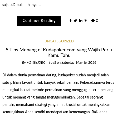
salju 4D bukan hanya …
Continue Reading
0
UNCATEGORIZED
5 Tips Menang di Kudapoker.com yang Wajib Perlu
Kamu Tahu
By
FOT8EJXjf0m8ov5
on
Saturday, May 16, 2026
Di dalam dunia permainan daring, kudapoker sudah menjadi salah
satu pilihan favorit untuk banyak sekali pemain. Keberadaannya terus
meningkat berkat metode permainan yang menggugah serta peluang
untuk menang yang sangat menggembirakan. Sebagai seorang
pemain, memahami strategi yang amat krusial untuk meningkatkan
kemungkinan Anda sendiri mendapatkan kemenangan. Baik anda