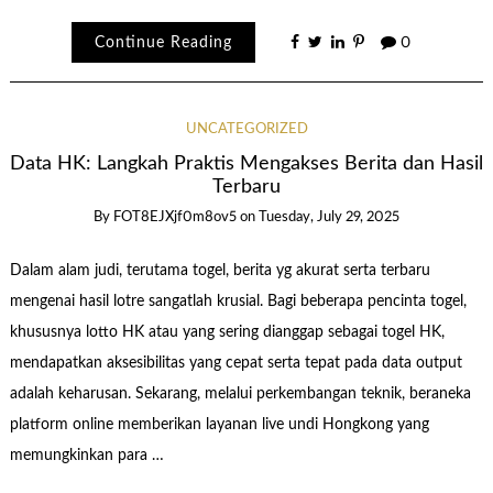
Continue Reading
0
UNCATEGORIZED
Data HK: Langkah Praktis Mengakses Berita dan Hasil
Terbaru
By
FOT8EJXjf0m8ov5
on
Tuesday, July 29, 2025
Dalam alam judi, terutama togel, berita yg akurat serta terbaru
mengenai hasil lotre sangatlah krusial. Bagi beberapa pencinta togel,
khususnya lotto HK atau yang sering dianggap sebagai togel HK,
mendapatkan aksesibilitas yang cepat serta tepat pada data output
adalah keharusan. Sekarang, melalui perkembangan teknik, beraneka
platform online memberikan layanan live undi Hongkong yang
memungkinkan para …