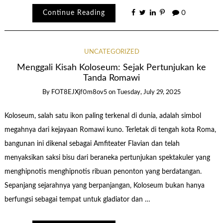
Continue Reading
0
UNCATEGORIZED
Menggali Kisah Koloseum: Sejak Pertunjukan ke
Tanda Romawi
By
FOT8EJXjf0m8ov5
on
Tuesday, July 29, 2025
Koloseum, salah satu ikon paling terkenal di dunia, adalah simbol
megahnya dari kejayaan Romawi kuno. Terletak di tengah kota Roma,
bangunan ini dikenal sebagai Amfiteater Flavian dan telah
menyaksikan saksi bisu dari beraneka pertunjukan spektakuler yang
menghipnotis menghipnotis ribuan penonton yang berdatangan.
Sepanjang sejarahnya yang berpanjangan, Koloseum bukan hanya
berfungsi sebagai tempat untuk gladiator dan …