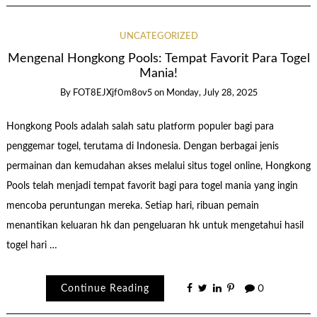
UNCATEGORIZED
Mengenal Hongkong Pools: Tempat Favorit Para Togel
Mania!
By
FOT8EJXjf0m8ov5
on
Monday, July 28, 2025
Hongkong Pools adalah salah satu platform populer bagi para
penggemar togel, terutama di Indonesia. Dengan berbagai jenis
permainan dan kemudahan akses melalui situs togel online, Hongkong
Pools telah menjadi tempat favorit bagi para togel mania yang ingin
mencoba peruntungan mereka. Setiap hari, ribuan pemain
menantikan keluaran hk dan pengeluaran hk untuk mengetahui hasil
togel hari …
Continue Reading
0