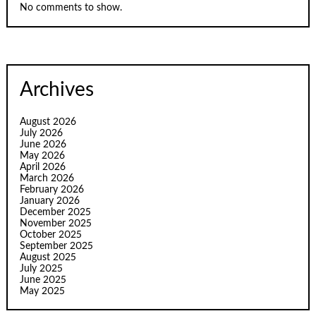
No comments to show.
Archives
August 2026
July 2026
June 2026
May 2026
April 2026
March 2026
February 2026
January 2026
December 2025
November 2025
October 2025
September 2025
August 2025
July 2025
June 2025
May 2025