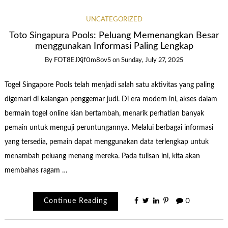
UNCATEGORIZED
Toto Singapura Pools: Peluang Memenangkan Besar
menggunakan Informasi Paling Lengkap
By
FOT8EJXjf0m8ov5
on
Sunday, July 27, 2025
Togel Singapore Pools telah menjadi salah satu aktivitas yang paling
digemari di kalangan penggemar judi. Di era modern ini, akses dalam
bermain togel online kian bertambah, menarik perhatian banyak
pemain untuk menguji peruntungannya. Melalui berbagai informasi
yang tersedia, pemain dapat menggunakan data terlengkap untuk
menambah peluang menang mereka. Pada tulisan ini, kita akan
membahas ragam …
Continue Reading
0