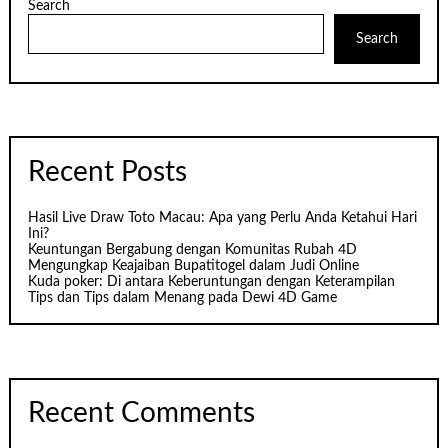
Search
Search
Recent Posts
Hasil Live Draw Toto Macau: Apa yang Perlu Anda Ketahui Hari
Ini?
Keuntungan Bergabung dengan Komunitas Rubah 4D
Mengungkap Keajaiban Bupatitogel dalam Judi Online
Kuda poker: Di antara Keberuntungan dengan Keterampilan
Tips dan Tips dalam Menang pada Dewi 4D Game
Recent Comments