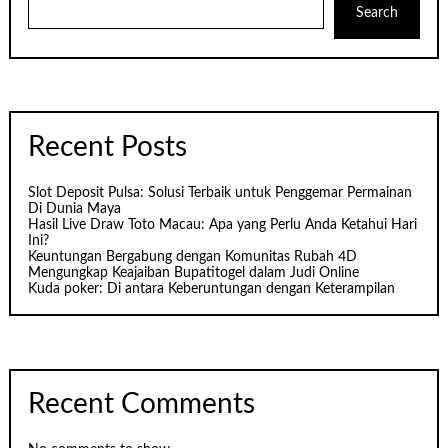
Search
Recent Posts
Slot Deposit Pulsa: Solusi Terbaik untuk Penggemar Permainan
Di Dunia Maya
Hasil Live Draw Toto Macau: Apa yang Perlu Anda Ketahui Hari
Ini?
Keuntungan Bergabung dengan Komunitas Rubah 4D
Mengungkap Keajaiban Bupatitogel dalam Judi Online
Kuda poker: Di antara Keberuntungan dengan Keterampilan
Recent Comments