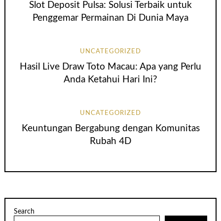
Slot Deposit Pulsa: Solusi Terbaik untuk
Penggemar Permainan Di Dunia Maya
UNCATEGORIZED
Hasil Live Draw Toto Macau: Apa yang Perlu
Anda Ketahui Hari Ini?
UNCATEGORIZED
Keuntungan Bergabung dengan Komunitas
Rubah 4D
Search