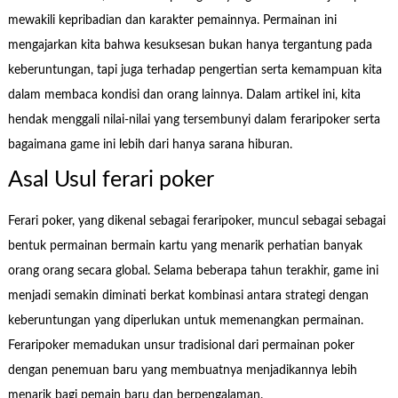
mewakili kepribadian dan karakter pemainnya. Permainan ini
mengajarkan kita bahwa kesuksesan bukan hanya tergantung pada
keberuntungan, tapi juga terhadap pengertian serta kemampuan kita
dalam membaca kondisi dan orang lainnya. Dalam artikel ini, kita
hendak menggali nilai-nilai yang tersembunyi dalam feraripoker serta
bagaimana game ini lebih dari hanya sarana hiburan.
Asal Usul ferari poker
Ferari poker, yang dikenal sebagai feraripoker, muncul sebagai sebagai
bentuk permainan bermain kartu yang menarik perhatian banyak
orang orang secara global. Selama beberapa tahun terakhir, game ini
menjadi semakin diminati berkat kombinasi antara strategi dengan
keberuntungan yang diperlukan untuk memenangkan permainan.
Feraripoker memadukan unsur tradisional dari permainan poker
dengan penemuan baru yang membuatnya menjadikannya lebih
menarik bagi pemain baru dan berpengalaman.