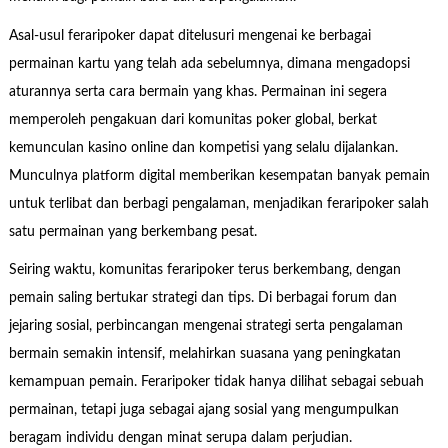
Asal-usul feraripoker dapat ditelusuri mengenai ke berbagai
permainan kartu yang telah ada sebelumnya, dimana mengadopsi
aturannya serta cara bermain yang khas. Permainan ini segera
memperoleh pengakuan dari komunitas poker global, berkat
kemunculan kasino online dan kompetisi yang selalu dijalankan.
Munculnya platform digital memberikan kesempatan banyak pemain
untuk terlibat dan berbagi pengalaman, menjadikan feraripoker salah
satu permainan yang berkembang pesat.
Seiring waktu, komunitas feraripoker terus berkembang, dengan
pemain saling bertukar strategi dan tips. Di berbagai forum dan
jejaring sosial, perbincangan mengenai strategi serta pengalaman
bermain semakin intensif, melahirkan suasana yang peningkatan
kemampuan pemain. Feraripoker tidak hanya dilihat sebagai sebuah
permainan, tetapi juga sebagai ajang sosial yang mengumpulkan
beragam individu dengan minat serupa dalam perjudian.