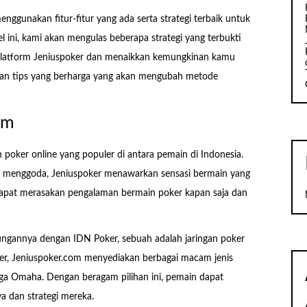
gunakan fitur-fitur yang ada serta strategi terbaik untuk
l ini, kami akan mengulas beberapa strategi yang terbukti
latform Jeniuspoker dan menaikkan kemungkinan kamu
kan tips yang berharga yang akan mengubah metode
om
poker online yang populer di antara pemain di Indonesia.
g menggoda, Jeniuspoker menawarkan sensasi bermain yang
pat merasakan pengalaman bermain poker kapan saja dan
ungannya dengan IDN Poker, sebuah adalah jaringan poker
oker, Jeniuspoker.com menyediakan berbagai macam jenis
ga Omaha. Dengan beragam pilihan ini, pemain dapat
 dan strategi mereka.