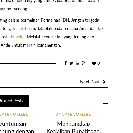
ui manajemen uang yang baik, Anda bisa bermain dalam
mpatan menang.
penting dalam permainan Permainan IDN. Jangan tergoda
a tengah naik turun. Tetaplah pada rencana Anda dan tak
rasi.
idn poker
Melalui pendekatan yang tenang dan
n Anda untuk meraih kemenangan.
0
Next Post
Related Posts
CATEGORIZED
UNCATEGORIZED
euntungan
Mengungkap
abung dengan
Keajaiban Bupatitogel