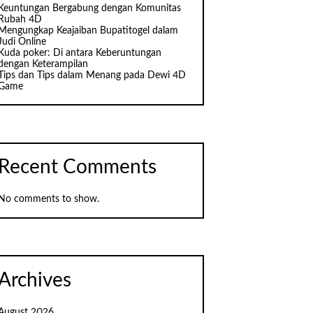
Keuntungan Bergabung dengan Komunitas
Rubah 4D
Mengungkap Keajaiban Bupatitogel dalam
Judi Online
Kuda poker: Di antara Keberuntungan
dengan Keterampilan
Tips dan Tips dalam Menang pada Dewi 4D
Game
Recent Comments
No comments to show.
Archives
August 2026