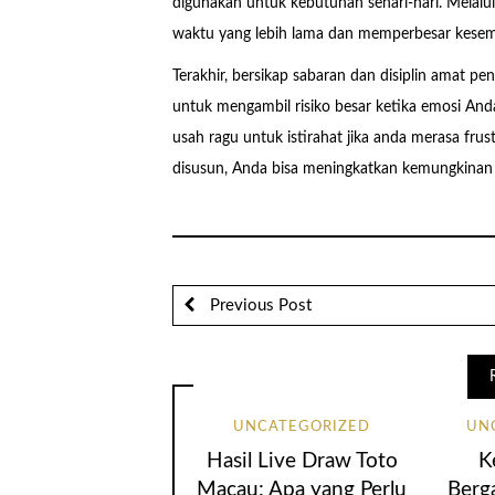
digunakan untuk kebutuhan sehari-hari. Melal
waktu yang lebih lama dan memperbesar kese
Terakhir, bersikap sabaran dan disiplin amat 
untuk mengambil risiko besar ketika emosi And
usah ragu untuk istirahat jika anda merasa frust
disusun, Anda bisa meningkatkan kemungkina
Previous Post
UNCATEGORIZED
UN
Hasil Live Draw Toto
K
Macau: Apa yang Perlu
Berg