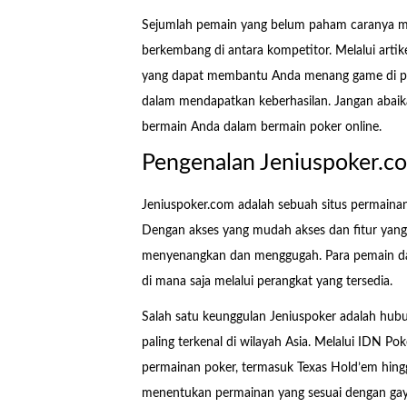
Sejumlah pemain yang belum paham caranya meng
berkembang di antara kompetitor. Melalui artike
yang dapat membantu Anda menang game di p
dalam mendapatkan keberhasilan. Jangan abai
bermain Anda dalam bermain poker online.
Pengenalan Jeniuspoker.c
Jeniuspoker.com adalah sebuah situs permainan 
Dengan akses yang mudah akses dan fitur yan
menyenangkan dan menggugah. Para pemain da
di mana saja melalui perangkat yang tersedia.
Salah satu keunggulan Jeniuspoker adalah hub
paling terkenal di wilayah Asia. Melalui IDN P
permainan poker, termasuk Texas Hold’em hing
menentukan permainan yang sesuai dengan gaya