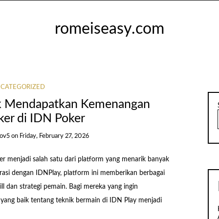
romeiseasy.com
CATEGORIZED
tuk Mendapatkan Kemenangan
ker di IDN Poker
ov5
on
Friday, February 27, 2026
r menjadi salah satu dari platform yang menarik banyak
egrasi dengan IDNPlay, platform ini memberikan berbagai
 dan strategi pemain. Bagi mereka yang ingin
ng baik tentang teknik bermain di IDN Play menjadi