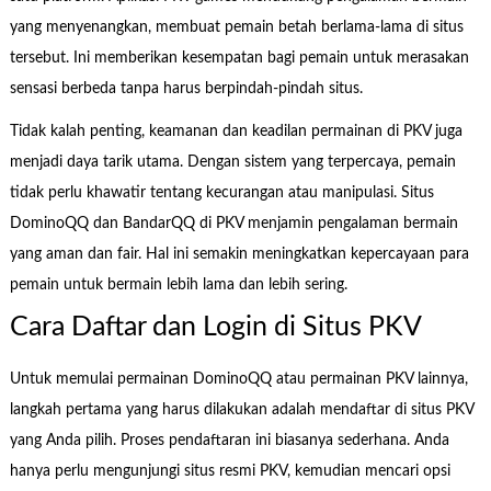
yang menyenangkan, membuat pemain betah berlama-lama di situs
tersebut. Ini memberikan kesempatan bagi pemain untuk merasakan
sensasi berbeda tanpa harus berpindah-pindah situs.
Tidak kalah penting, keamanan dan keadilan permainan di PKV juga
menjadi daya tarik utama. Dengan sistem yang terpercaya, pemain
tidak perlu khawatir tentang kecurangan atau manipulasi. Situs
DominoQQ dan BandarQQ di PKV menjamin pengalaman bermain
yang aman dan fair. Hal ini semakin meningkatkan kepercayaan para
pemain untuk bermain lebih lama dan lebih sering.
Cara Daftar dan Login di Situs PKV
Untuk memulai permainan DominoQQ atau permainan PKV lainnya,
langkah pertama yang harus dilakukan adalah mendaftar di situs PKV
yang Anda pilih. Proses pendaftaran ini biasanya sederhana. Anda
hanya perlu mengunjungi situs resmi PKV, kemudian mencari opsi