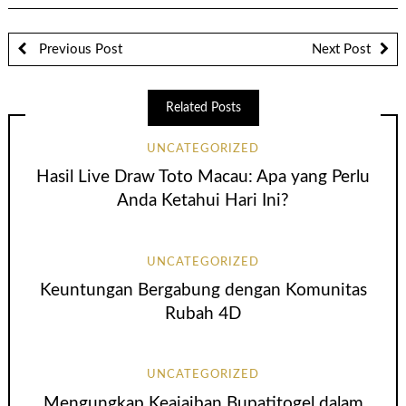
Previous Post
Next Post
Related Posts
UNCATEGORIZED
Hasil Live Draw Toto Macau: Apa yang Perlu
Anda Ketahui Hari Ini?
UNCATEGORIZED
Keuntungan Bergabung dengan Komunitas
Rubah 4D
UNCATEGORIZED
Mengungkap Keajaiban Bupatitogel dalam