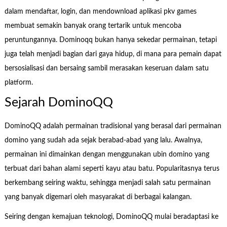
dalam mendaftar, login, dan mendownload aplikasi pkv games
membuat semakin banyak orang tertarik untuk mencoba
peruntungannya. Dominoqq bukan hanya sekedar permainan, tetapi
juga telah menjadi bagian dari gaya hidup, di mana para pemain dapat
bersosialisasi dan bersaing sambil merasakan keseruan dalam satu
platform.
Sejarah DominoQQ
DominoQQ adalah permainan tradisional yang berasal dari permainan
domino yang sudah ada sejak berabad-abad yang lalu. Awalnya,
permainan ini dimainkan dengan menggunakan ubin domino yang
terbuat dari bahan alami seperti kayu atau batu. Popularitasnya terus
berkembang seiring waktu, sehingga menjadi salah satu permainan
yang banyak digemari oleh masyarakat di berbagai kalangan.
Seiring dengan kemajuan teknologi, DominoQQ mulai beradaptasi ke