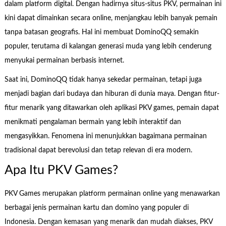
dalam platform digital. Dengan hadirnya situs-situs PKV, permainan ini
kini dapat dimainkan secara online, menjangkau lebih banyak pemain
tanpa batasan geografis. Hal ini membuat DominoQQ semakin
populer, terutama di kalangan generasi muda yang lebih cenderung
menyukai permainan berbasis internet.
Saat ini, DominoQQ tidak hanya sekedar permainan, tetapi juga
menjadi bagian dari budaya dan hiburan di dunia maya. Dengan fitur-
fitur menarik yang ditawarkan oleh aplikasi PKV games, pemain dapat
menikmati pengalaman bermain yang lebih interaktif dan
mengasyikkan. Fenomena ini menunjukkan bagaimana permainan
tradisional dapat berevolusi dan tetap relevan di era modern.
Apa Itu PKV Games?
PKV Games merupakan platform permainan online yang menawarkan
berbagai jenis permainan kartu dan domino yang populer di
Indonesia. Dengan kemasan yang menarik dan mudah diakses, PKV