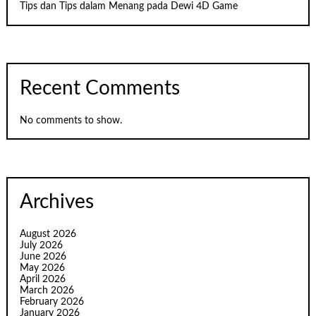
Tips dan Tips dalam Menang pada Dewi 4D Game
Recent Comments
No comments to show.
Archives
August 2026
July 2026
June 2026
May 2026
April 2026
March 2026
February 2026
January 2026