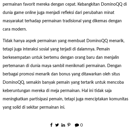
permainan favorit mereka dengan cepat. Kebangkitan DominoQQ di
dunia game online juga menjadi refleksi dari perubahan minat
masyarakat terhadap permainan tradisional yang dikemas dengan
cara modern.
Tidak hanya aspek permainan yang membuat DominoQQ menarik,
tetapi juga interaksi sosial yang terjadi di dalamnya. Pemain
berkesempatan untuk bertemu dengan orang baru dan menjalin
pertemanan di dunia maya sambil menikmati permainan. Dengan
berbagai promosi menarik dan bonus yang ditawarkan oleh situs
DominoQQ, semakin banyak pemain yang tertarik untuk mencoba
keberuntungan mereka di meja permainan. Hal ini tidak saja
meningkatkan partisipasi pemain, tetapi juga menciptakan komunitas
yang solid di sekitar permainan ini.
0