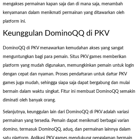
mengakses permainan kapan saja dan di mana saja, menambah
kenyamanan dalam menikmati permainan yang ditawarkan oleh
platform ini.
Keunggulan DominoQQ di PKV
DominoQQ di PKV menawarkan kemudahan akses yang sangat
menguntungkan bagi para pemain. Situs PKV games memberikan
platform yang mudah digunakan, memungkinkan pemain untuk login
dengan cepat dan nyaman. Proses pendaftaran untuk daftar PKV
games juga mudah, sehingga siapa saja dapat bergabung dan mulai
bermain dalam waktu singkat. Fitur ini membuat DominoQQ semakin
diminati oleh banyak orang.
Selanjutnya, keunggulan lain dari DominoQQ di PKV adalah variasi
permainan yang tersedia. Pemain dapat menikmati berbagai varian
domino, termasuk DominoQQ, aduq, dan permainan lainnya dalam
satu platform. Aplikasi PKV games mendukung pengalaman bermain