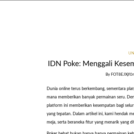
UN
IDN Poke: Menggali Kesem
By
FOT8EJXjf0
Dunia online terus berkembang, sementara plat
mana memberikan banyak permainan seru. Denga
platform ini memberikan kesempatan bagi selur
yang tepatan. Dalam artikel ini, kami hendak 
meja, serta beraneka fitur yang menarik yang dit
Poker hebat bukan hanya hanya permainan keberun