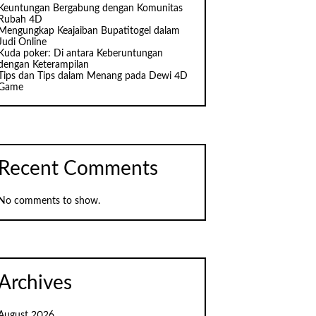
Keuntungan Bergabung dengan Komunitas
Rubah 4D
Mengungkap Keajaiban Bupatitogel dalam
Judi Online
Kuda poker: Di antara Keberuntungan
dengan Keterampilan
Tips dan Tips dalam Menang pada Dewi 4D
Game
Recent Comments
No comments to show.
Archives
August 2026