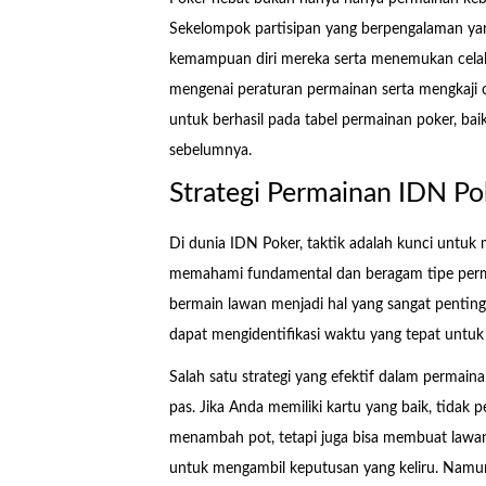
Sekelompok partisipan yang berpengalaman y
kemampuan diri mereka serta menemukan cela
mengenai peraturan permainan serta mengkaji
untuk berhasil pada tabel permainan poker, ba
sebelumnya.
Strategi Permainan IDN Po
Di dunia IDN Poker, taktik adalah kunci untuk
memahami fundamental dan beragam tipe perma
bermain lawan menjadi hal yang sangat pentin
dapat mengidentifikasi waktu yang tepat untu
Salah satu strategi yang efektif dalam permai
pas. Jika Anda memiliki kartu yang baik, tidak 
menambah pot, tetapi juga bisa membuat law
untuk mengambil keputusan yang keliru. Namun