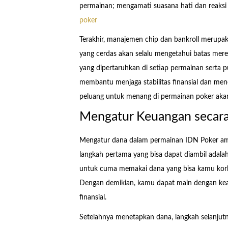
permainan; mengamati suasana hati dan reak
poker
Terakhir, manajemen chip dan bankroll merupak
yang cerdas akan selalu mengetahui batas mer
yang dipertaruhkan di setiap permainan serta 
membantu menjaga stabilitas finansial dan men
peluang untuk menang di permainan poker aka
Mengatur Keuangan secar
Mengatur dana dalam permainan IDN Poker amat
langkah pertama yang bisa dapat diambil adala
untuk cuma memakai dana yang bisa kamu korba
Dengan demikian, kamu dapat main dengan kea
finansial.
Setelahnya menetapkan dana, langkah selanjut