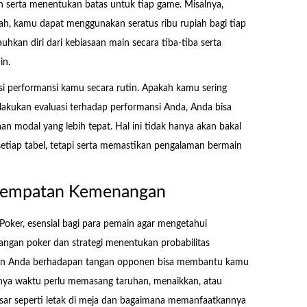
 serta menentukan batas untuk tiap game. Misalnya,
iah, kamu dapat menggunakan seratus ribu rupiah bagi tiap
kan diri dari kebiasaan main secara tiba-tiba serta
in.
asi performansi kamu secara rutin. Apakah kamu sering
akukan evaluasi terhadap performansi Anda, Anda bisa
n modal yang lebih tepat. Hal ini tidak hanya akan bakal
tiap tabel, tetapi serta memastikan pengalaman bermain
sempatan Kemenangan
er, esensial bagi para pemain agar mengetahui
tangan poker dan strategi menentukan probabilitas
an Anda berhadapan tangan opponen bisa membantu kamu
nya waktu perlu memasang taruhan, menaikkan, atau
 dasar seperti letak di meja dan bagaimana memanfaatkannya