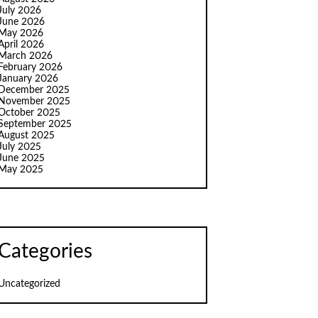
July 2026
June 2026
May 2026
April 2026
March 2026
February 2026
January 2026
December 2025
November 2025
October 2025
September 2025
August 2025
July 2025
June 2025
May 2025
Categories
Uncategorized