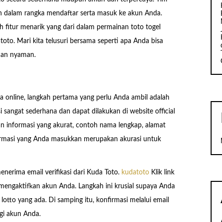
h dalam rangka mendaftar serta masuk ke akun Anda.
h fitur menarik yang dari dalam permainan toto togel
to. Mari kita telusuri bersama seperti apa Anda bisa
dan nyaman.
 online, langkah pertama yang perlu Anda ambil adalah
i sangat sederhana dan dapat dilakukan di website official
an informasi yang akurat, contoh nama lengkap, alamat
nformasi yang Anda masukkan merupakan akurasi untuk
erima email verifikasi dari Kuda Toto.
kudatoto
Klik link
 mengaktifkan akun Anda. Langkah ini krusial supaya Anda
otto yang ada. Di samping itu, konfirmasi melalui email
gi akun Anda.