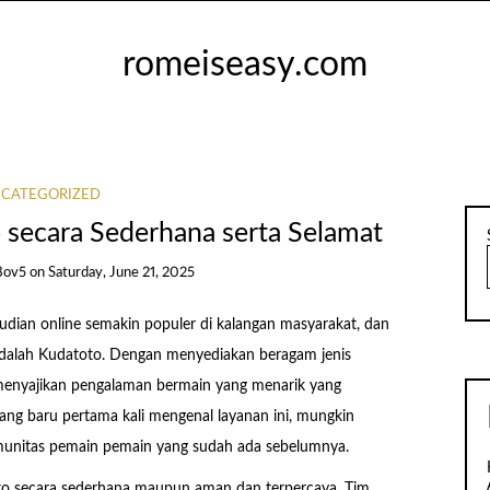
romeiseasy.com
CATEGORIZED
secara Sederhana serta Selamat
8ov5
on
Saturday, June 21, 2025
judian online semakin populer di kalangan masyarakat, dan
 adalah Kudatoto. Dengan menyediakan beragam jenis
menyajikan pengalaman bermain yang menarik yang
ng baru pertama kali mengenal layanan ini, mungkin
komunitas pemain pemain yang sudah ada sebelumnya.
oto secara sederhana maupun aman dan terpercaya. Tim