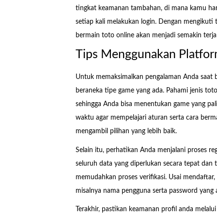
tingkat keamanan tambahan, di mana kamu har
setiap kali melakukan login. Dengan mengikuti
bermain toto online akan menjadi semakin terjam
Tips Menggunakan Platfo
Untuk memaksimalkan pengalaman Anda saat be
beraneka tipe game yang ada. Pahami jenis toto t
sehingga Anda bisa menentukan game yang palin
waktu agar mempelajari aturan serta cara berm
mengambil pilihan yang lebih baik.
Selain itu, perhatikan Anda menjalani proses r
seluruh data yang diperlukan secara tepat dan t
memudahkan proses verifikasi. Usai mendaftar, 
misalnya nama pengguna serta password yang 
Terakhir, pastikan keamanan profil anda melal