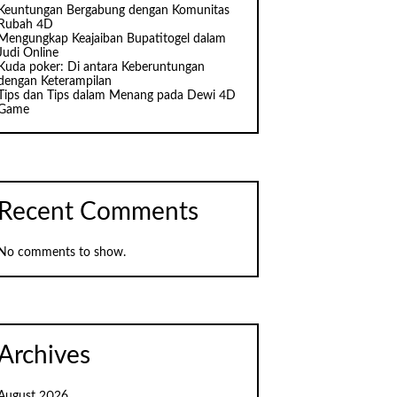
Keuntungan Bergabung dengan Komunitas
Rubah 4D
Mengungkap Keajaiban Bupatitogel dalam
Judi Online
Kuda poker: Di antara Keberuntungan
dengan Keterampilan
Tips dan Tips dalam Menang pada Dewi 4D
Game
Recent Comments
No comments to show.
Archives
August 2026