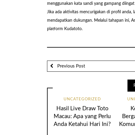
menggunakan kata sandi yang gampang diingat
Jika ada aktivitas mencurigakan di profil anda
mendapatkan dukungan. Melalui tahapan ini, A
platform Kudatoto.
Previous Post
UNCATEGORIZED
UN
Hasil Live Draw Toto
K
Macau: Apa yang Perlu
Berg
Anda Ketahui Hari Ini?
Komun