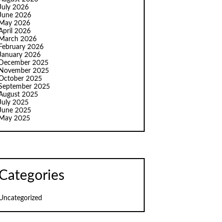
July 2026
June 2026
May 2026
April 2026
March 2026
February 2026
January 2026
December 2025
November 2025
October 2025
September 2025
August 2025
July 2025
June 2025
May 2025
Categories
Uncategorized