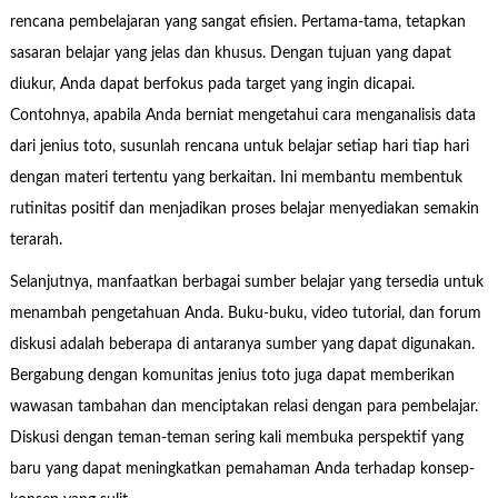
rencana pembelajaran yang sangat efisien. Pertama-tama, tetapkan
sasaran belajar yang jelas dan khusus. Dengan tujuan yang dapat
diukur, Anda dapat berfokus pada target yang ingin dicapai.
Contohnya, apabila Anda berniat mengetahui cara menganalisis data
dari jenius toto, susunlah rencana untuk belajar setiap hari tiap hari
dengan materi tertentu yang berkaitan. Ini membantu membentuk
rutinitas positif dan menjadikan proses belajar menyediakan semakin
terarah.
Selanjutnya, manfaatkan berbagai sumber belajar yang tersedia untuk
menambah pengetahuan Anda. Buku-buku, video tutorial, dan forum
diskusi adalah beberapa di antaranya sumber yang dapat digunakan.
Bergabung dengan komunitas jenius toto juga dapat memberikan
wawasan tambahan dan menciptakan relasi dengan para pembelajar.
Diskusi dengan teman-teman sering kali membuka perspektif yang
baru yang dapat meningkatkan pemahaman Anda terhadap konsep-