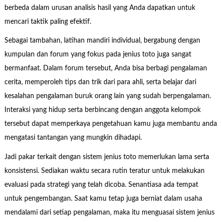
berbeda dalam urusan analisis hasil yang Anda dapatkan untuk
mencari taktik paling efektif.
Sebagai tambahan, latihan mandiri individual, bergabung dengan
kumpulan dan forum yang fokus pada jenius toto juga sangat
bermanfaat. Dalam forum tersebut, Anda bisa berbagi pengalaman
cerita, memperoleh tips dan trik dari para ahli, serta belajar dari
kesalahan pengalaman buruk orang lain yang sudah berpengalaman.
Interaksi yang hidup serta berbincang dengan anggota kelompok
tersebut dapat memperkaya pengetahuan kamu juga membantu anda
mengatasi tantangan yang mungkin dihadapi.
Jadi pakar terkait dengan sistem jenius toto memerlukan lama serta
konsistensi. Sediakan waktu secara rutin teratur untuk melakukan
evaluasi pada strategi yang telah dicoba. Senantiasa ada tempat
untuk pengembangan. Saat kamu tetap juga berniat dalam usaha
mendalami dari setiap pengalaman, maka itu menguasai sistem jenius