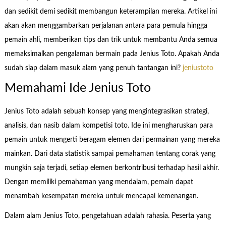
dan sedikit demi sedikit membangun keterampilan mereka. Artikel ini
akan akan menggambarkan perjalanan antara para pemula hingga
pemain ahli, memberikan tips dan trik untuk membantu Anda semua
memaksimalkan pengalaman bermain pada Jenius Toto. Apakah Anda
sudah siap dalam masuk alam yang penuh tantangan ini?
jeniustoto
Memahami Ide Jenius Toto
Jenius Toto adalah sebuah konsep yang mengintegrasikan strategi,
analisis, dan nasib dalam kompetisi toto. Ide ini mengharuskan para
pemain untuk mengerti beragam elemen dari permainan yang mereka
mainkan. Dari data statistik sampai pemahaman tentang corak yang
mungkin saja terjadi, setiap elemen berkontribusi terhadap hasil akhir.
Dengan memiliki pemahaman yang mendalam, pemain dapat
menambah kesempatan mereka untuk mencapai kemenangan.
Dalam alam Jenius Toto, pengetahuan adalah rahasia. Peserta yang